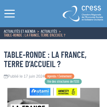
Menu
ACTUALITÉS ET AGENDA
ACTUALITÉS
ACCUEIL
TABLE-RONDE : LA FRANCE, TERRE D’ACCUEIL ?
TABLE-RONDE : LA FRANCE,
TERRE D’ACCUEIL ?
Publié le 17 juin 2024
Agenda / Événement
Vie des structures de l’ESS