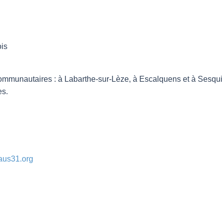
is
ommunautaires : à Labarthe-sur-Lèze, à Escalquens et à Sesquiè
es.
us31.org