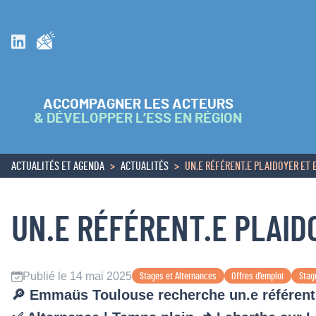
Inscrivez vous à la newsletter
Suivez nous sur Linkedin
ACCOMPAGNER LES ACTEURS
& DÉVELOPPER L’ESS EN RÉGION
ACTUALITÉS ET AGENDA
ACTUALITÉS
UN.E RÉFÉRENT.E PLAIDOYER E
ACCUEIL
UN.E RÉFÉRENT.E PLAI
Publié le 14 mai 2025
Stages et Alternances
Offres d’emploi
Stag
🔎 Emmaüs Toulouse recherche un.e référent