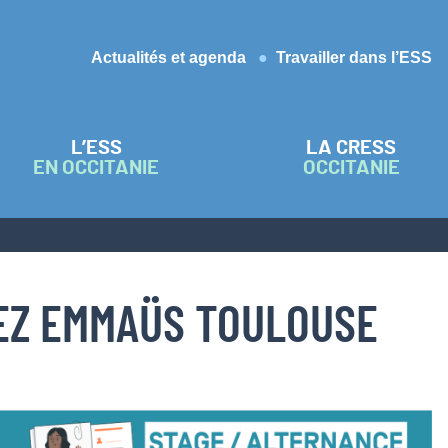
Actualités et agenda
Travailler dans l’ESS
L’ESS
LA CRESS
EN OCCITANIE
OCCITANIE
HEZ EMMAÜS TOULOUSE