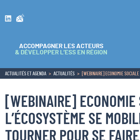
Inscrivez vous à la newsletter
Suivez nous sur Linkedin
ACCOMPAGNER LES ACTEURS
& DÉVELOPPER L’ESS EN RÉGION
ACTUALITÉS ET AGENDA
ACTUALITÉS
[WEBINAIRE] ECONOMIE SOCIALE E
ACCUEIL
[WEBINAIRE] ECONOMIE 
L’ÉCOSYSTÈME SE MOBILI
TOURNER POUR SE FAIR