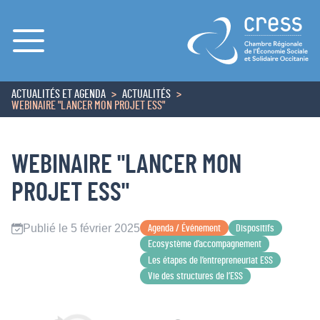
Menu
ACTUALITÉS ET AGENDA
ACTUALITÉS
ACCUEIL
WEBINAIRE "LANCER MON PROJET ESS"
WEBINAIRE "LANCER MON
PROJET ESS"
Publié le 5 février 2025
Agenda / Événement
Dispositifs
Ecosystème d’accompagnement
Les étapes de l’entrepreneuriat ESS
Vie des structures de l’ESS