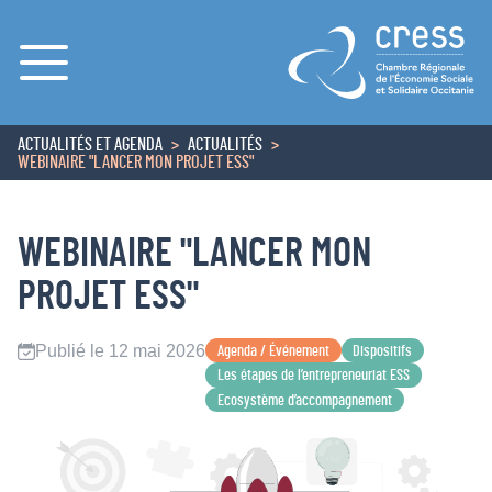
Menu
ACTUALITÉS ET AGENDA
ACTUALITÉS
ACCUEIL
WEBINAIRE "LANCER MON PROJET ESS"
WEBINAIRE "LANCER MON
PROJET ESS"
Publié le 12 mai 2026
Agenda / Événement
Dispositifs
Les étapes de l’entrepreneuriat ESS
Ecosystème d’accompagnement