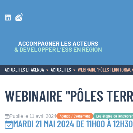
Inscrivez vous à la newsletter
Suivez nous sur Linkedin
ACCOMPAGNER LES ACTEURS
& DÉVELOPPER L’ESS EN RÉGION
ACTUALITÉS ET AGENDA
ACTUALITÉS
WEBINAIRE "PÔLES TERRITORIAU
ACCUEIL
WEBINAIRE "PÔLES TER
Publié le 11 avril 2024
Agenda / Événement
Les étapes de l’entrepre
MARDI 21 MAI 2024 DE 11H00 À 12H30