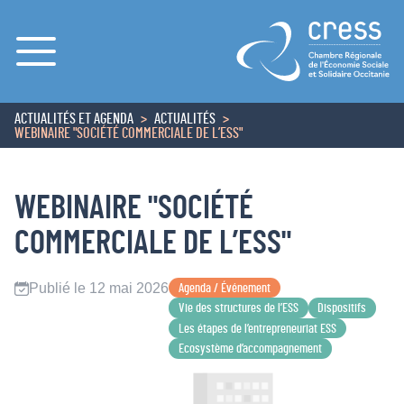
Menu
ACTUALITÉS ET AGENDA
ACTUALITÉS
ACCUEIL
WEBINAIRE "SOCIÉTÉ COMMERCIALE DE L’ESS"
WEBINAIRE "SOCIÉTÉ
COMMERCIALE DE L’ESS"
Publié le 12 mai 2026
Agenda / Événement
Vie des structures de l’ESS
Dispositifs
Les étapes de l’entrepreneuriat ESS
Ecosystème d’accompagnement