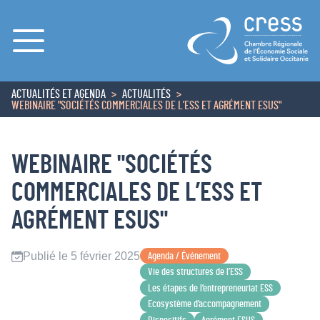
Menu
ACTUALITÉS ET AGENDA
ACTUALITÉS
ACCUEIL
WEBINAIRE "SOCIÉTÉS COMMERCIALES DE L’ESS ET AGRÉMENT ESUS"
WEBINAIRE "SOCIÉTÉS
COMMERCIALES DE L’ESS ET
AGRÉMENT ESUS"
Publié le 5 février 2025
Agenda / Événement
Vie des structures de l’ESS
Les étapes de l’entrepreneuriat ESS
Ecosystème d’accompagnement