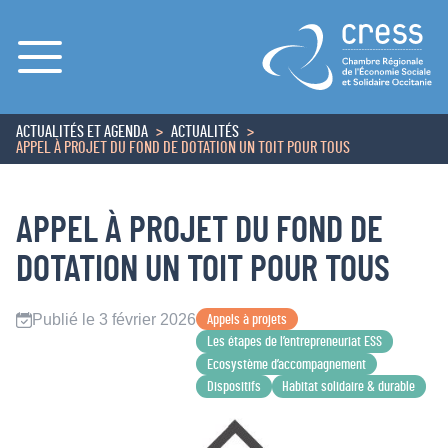
Menu
ACTUALITÉS ET AGENDA
ACTUALITÉS
ACCUEIL
APPEL À PROJET DU FOND DE DOTATION UN TOIT POUR TOUS
APPEL À PROJET DU FOND DE
DOTATION UN TOIT POUR TOUS
Publié le 3 février 2026
Appels à projets
Les étapes de l’entrepreneuriat ESS
Ecosystème d’accompagnement
Dispositifs
Habitat solidaire & durable