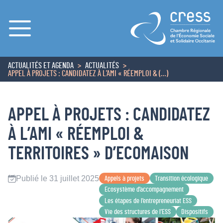
Menu
ACTUALITÉS ET AGENDA
ACTUALITÉS
ACCUEIL
APPEL À PROJETS : CANDIDATEZ À L’AMI « RÉEMPLOI & (…)
APPEL À PROJETS : CANDIDATEZ
À L’AMI « RÉEMPLOI &
TERRITOIRES » D’ECOMAISON
Publié le 31 juillet 2025
Appels à projets
Transition écologique
Ecosystème d’accompagnement
Les étapes de l’entrepreneuriat ESS
Vie des structures de l’ESS
Dispositifs