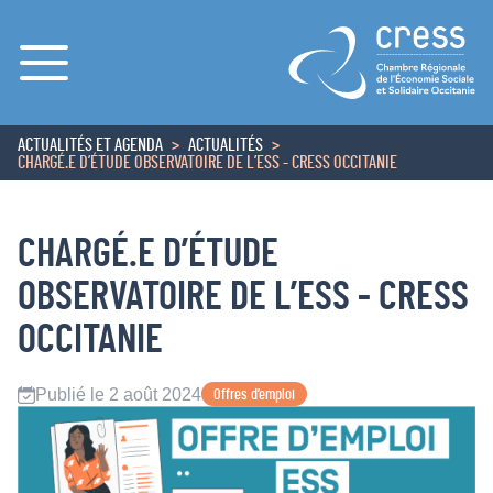
Menu
ACTUALITÉS ET AGENDA
ACTUALITÉS
ACCUEIL
CHARGÉ.E D’ÉTUDE OBSERVATOIRE DE L’ESS - CRESS OCCITANIE
CHARGÉ.E D’ÉTUDE
OBSERVATOIRE DE L’ESS - CRESS
OCCITANIE
Publié le 2 août 2024
Offres d’emploi