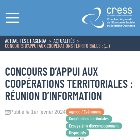
Menu
ACTUALITÉS ET AGENDA
ACTUALITÉS
ACCUEIL
CONCOURS D’APPUI AUX COOPÉRATIONS TERRITORIALES : (…)
CONCOURS D’APPUI AUX
COOPÉRATIONS TERRITORIALES :
RÉUNION D’INFORMATION
Publié le 1er février 2024
Agenda / Événement
Coopérations territoriales
Ecosystème d’accompagnement
Dispositifs