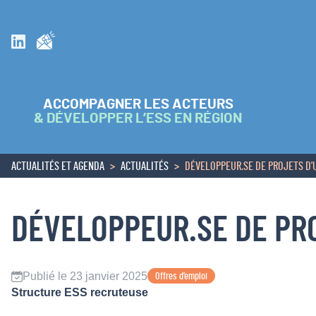
Inscrivez vous à la newsletter
Suivez nous sur Linkedin
ACCOMPAGNER LES ACTEURS
& DÉVELOPPER L’ESS EN RÉGION
ACTUALITÉS ET AGENDA
ACTUALITÉS
DÉVELOPPEUR.SE DE PROJETS D’U
ACCUEIL
DÉVELOPPEUR.SE DE PRO
Publié le 23 janvier 2025
Offres d’emploi
Structure ESS recruteuse