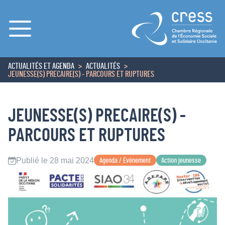
Menu
ACTUALITÉS ET AGENDA
ACTUALITÉS
ACCUEIL
JEUNESSE(S) PRECAIRE(S) - PARCOURS ET RUPTURES
JEUNESSE(S) PRECAIRE(S) -
PARCOURS ET RUPTURES
Publié le 28 mai 2024
Agenda / Événement
Action jeunesse