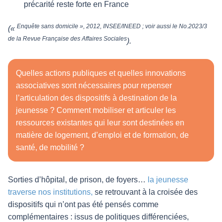
précarité reste forte en France
Enquête sans domicile », 2012, INSEE/INEED ; voir aussi le No.2023/3
(«
de la Revue Française des Affaires Sociales
).
Quelles actions publiques et quelles innovations
associatives sont nécessaires pour repenser
l’articulation des dispositifs à destination de la
jeunesse ? Comment mobiliser et articuler les
ressources existantes qui leur sont destinées en
matière de logement, d’emploi et de formation, de
santé, de mobilité ?
Sorties d’hôpital, de prison, de foyers…
la jeunesse
traverse nos institutions,
se retrouvant à la croisée des
dispositifs qui n’ont pas été pensés comme
complémentaires : issus de politiques différenciées,