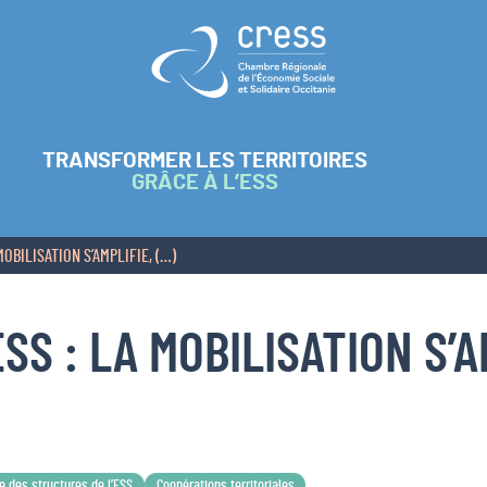
Retour à l'accueil
TRANSFORMER LES TERRITOIRES
GRÂCE À L’ESS
MOBILISATION S’AMPLIFIE, (…)
SS : LA MOBILISATION S’A
e des structures de l’ESS
Coopérations territoriales