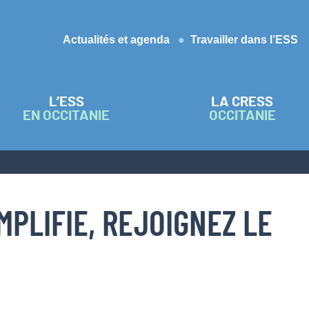
Actualités et agenda
Travailler dans l’ESS
L’ESS
LA CRESS
EN OCCITANIE
OCCITANIE
MPLIFIE, REJOIGNEZ LE