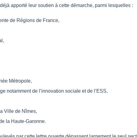
 déjà apporté leur soutien à cette démarche, parmi lesquelles :
dente de Régions de France,
l,
anée Métropole,
rge notamment de l’innovation sociale et de l’ESS,
a Ville de Nîmes,
 de la Haute-Garonne.
levés par cette lettre ouverte dépassent largement le seul secteu