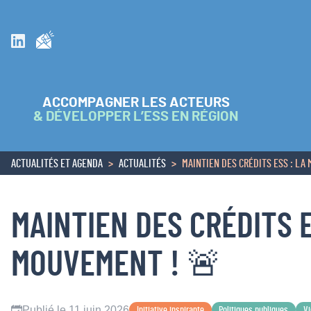
Inscrivez vous à la newsletter
Suivez nous sur Linkedin
ACCOMPAGNER LES ACTEURS
& DÉVELOPPER L’ESS EN RÉGION
ACTUALITÉS ET AGENDA
ACTUALITÉS
MAINTIEN DES CRÉDITS ESS : LA 
ACCUEIL
MAINTIEN DES CRÉDITS E
MOUVEMENT ! 🚨
Publié le 11 juin 2026
Initiative inspirante
Politiques publiques
Vi