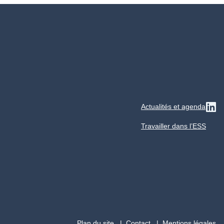
Actualités et agenda
Su
Travailler dans l’ESS
Plan du site
Contact
Mentions légales