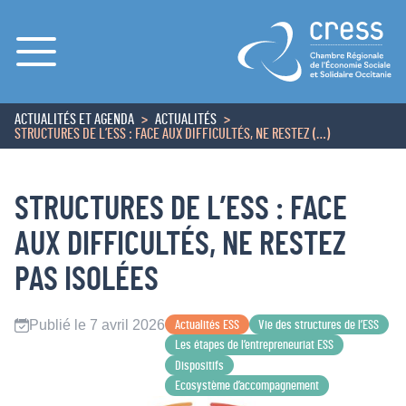
Menu
ACTUALITÉS ET AGENDA
ACTUALITÉS
ACCUEIL
STRUCTURES DE L’ESS : FACE AUX DIFFICULTÉS, NE RESTEZ (…)
STRUCTURES DE L’ESS : FACE
AUX DIFFICULTÉS, NE RESTEZ
PAS ISOLÉES
Publié le 7 avril 2026
Actualités ESS
Vie des structures de l’ESS
Les étapes de l’entrepreneuriat ESS
Dispositifs
Ecosystème d’accompagnement