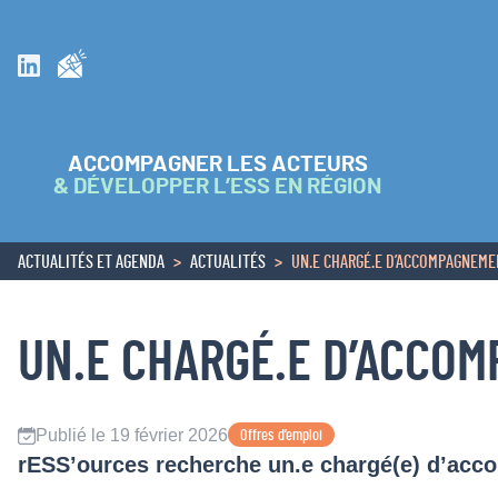
Inscrivez vous à la newsletter
Suivez nous sur Linkedin
ACCOMPAGNER LES ACTEURS
& DÉVELOPPER L’ESS EN RÉGION
ACTUALITÉS ET AGENDA
ACTUALITÉS
UN.E CHARGÉ.E D’ACCOMPAGNEME
ACCUEIL
UN.E CHARGÉ.E D’ACCO
Publié le 19 février 2026
Offres d’emploi
rESS’ources recherche un.e chargé(e) d’acc