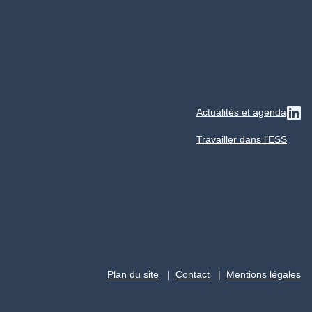
Actualités et agenda
Su
Travailler dans l’ESS
Plan du site
Contact
Mentions légales