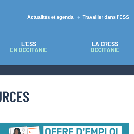
Actualités et agenda
Travailler dans l’ESS
L’ESS
LA CRESS
EN OCCITANIE
OCCITANIE
URCES