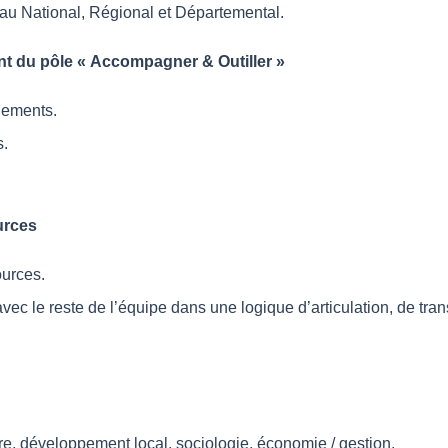
au National, Régional et Départemental.
t du pôle « Accompagner & Outiller »
gnements.
s.
urces
ources.
c le reste de l’équipe dans une logique d’articulation, de transfé
re, développement local, sociologie, économie / gestion.