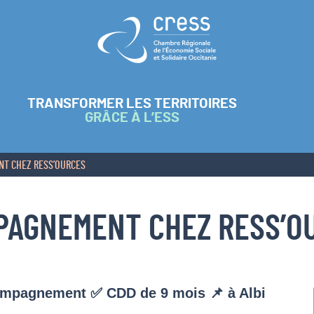
Retour à l'accueil
TRANSFORMER LES TERRITOIRES
GRÂCE À L’ESS
NT CHEZ RESS’OURCES
MPAGNEMENT CHEZ RESS’O
ompagnement ✅ CDD de 9 mois 📌 à Albi