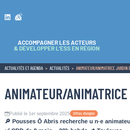
Inscrivez vous à la newsletter
Suivez nous sur Linkedin
ACCOMPAGNER LES ACTEURS
& DÉVELOPPER L’ESS EN RÉGION
ACTUALITÉS ET AGENDA
ACTUALITÉS
ANIMATEUR/ANIMATRICE JARDIN E
ACCUEIL
ANIMATEUR/ANIMATRICE 
Publié le 1er septembre 2025
Offres d’emploi
🔎 Pousses Ô Abris recherche u n·e animateur-