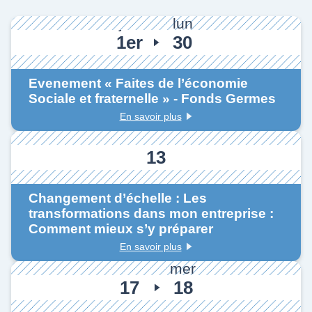
jeu
lun
1er
30
OCT
NOV
Evenement « Faites de l’économie
Sociale et fraternelle » - Fonds Germes
En savoir plus
mar
13
OCT
Changement d’échelle : Les
transformations dans mon entreprise :
Comment mieux s’y préparer
En savoir plus
mar
mer
17
18
NOV
NOV