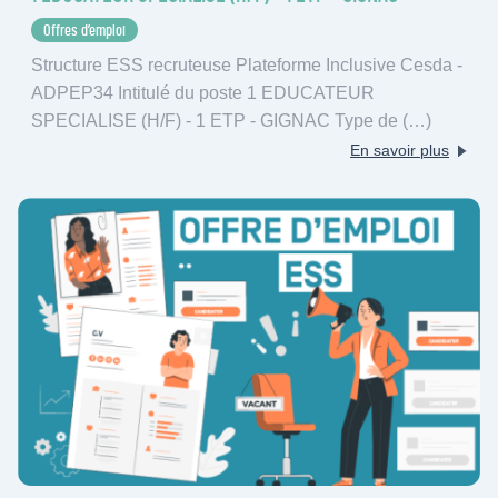
Offres d’emploi
Structure ESS recruteuse Plateforme Inclusive Cesda -
ADPEP34 Intitulé du poste 1 EDUCATEUR
SPECIALISE (H/F) - 1 ETP - GIGNAC Type de (…)
En savoir plus